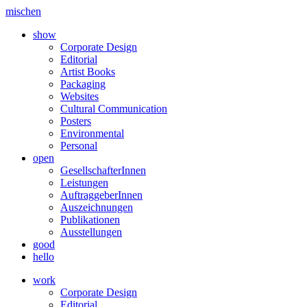
mischen
show
Corporate Design
Editorial
Artist Books
Packaging
Websites
Cultural Communication
Posters
Environmental
Personal
open
GesellschafterInnen
Leistungen
AuftraggeberInnen
Auszeichnungen
Publikationen
Ausstellungen
good
hello
work
Corporate Design
Editorial