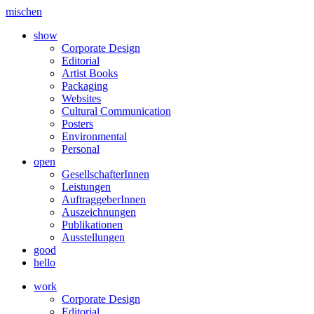
mischen
show
Corporate Design
Editorial
Artist Books
Packaging
Websites
Cultural Communication
Posters
Environmental
Personal
open
GesellschafterInnen
Leistungen
AuftraggeberInnen
Auszeichnungen
Publikationen
Ausstellungen
good
hello
work
Corporate Design
Editorial