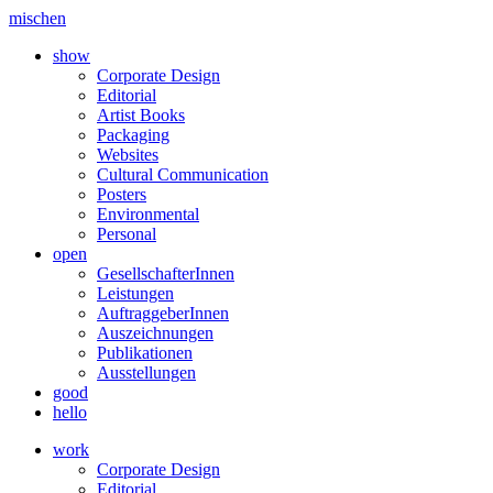
mischen
show
Corporate Design
Editorial
Artist Books
Packaging
Websites
Cultural Communication
Posters
Environmental
Personal
open
GesellschafterInnen
Leistungen
AuftraggeberInnen
Auszeichnungen
Publikationen
Ausstellungen
good
hello
work
Corporate Design
Editorial