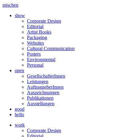
mischen
show
Corporate Design
Editorial
Artist Books
Packaging
Websites
Cultural Communication
Posters
Environmental
Personal
open
GesellschafterInnen
Leistungen
AuftraggeberInnen
Auszeichnungen
Publikationen
Ausstellungen
good
hello
work
Corporate Design
Editorial