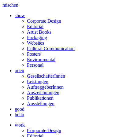
mischen
show
Corporate Design
Editorial
Artist Books
Packaging
Websites
Cultural Communication
Posters
Environmental
Personal
open
GesellschafterInnen
Leistungen
AuftraggeberInnen
Auszeichnungen
Publikationen
Ausstellungen
good
hello
work
Corporate Design
Editorial