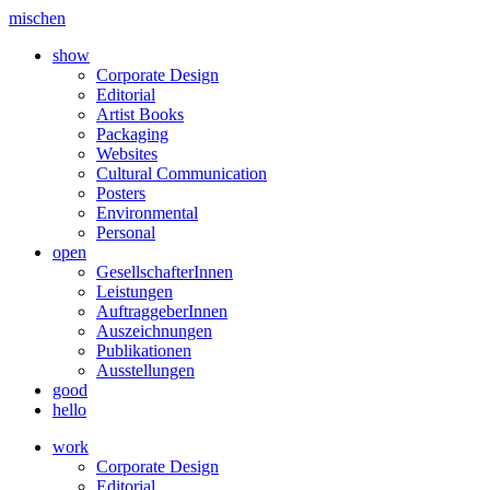
mischen
show
Corporate Design
Editorial
Artist Books
Packaging
Websites
Cultural Communication
Posters
Environmental
Personal
open
GesellschafterInnen
Leistungen
AuftraggeberInnen
Auszeichnungen
Publikationen
Ausstellungen
good
hello
work
Corporate Design
Editorial