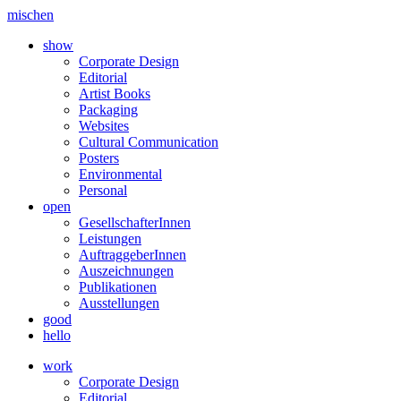
mischen
show
Corporate Design
Editorial
Artist Books
Packaging
Websites
Cultural Communication
Posters
Environmental
Personal
open
GesellschafterInnen
Leistungen
AuftraggeberInnen
Auszeichnungen
Publikationen
Ausstellungen
good
hello
work
Corporate Design
Editorial