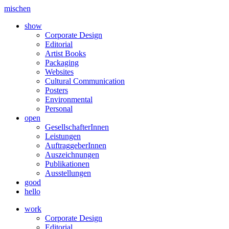
mischen
show
Corporate Design
Editorial
Artist Books
Packaging
Websites
Cultural Communication
Posters
Environmental
Personal
open
GesellschafterInnen
Leistungen
AuftraggeberInnen
Auszeichnungen
Publikationen
Ausstellungen
good
hello
work
Corporate Design
Editorial