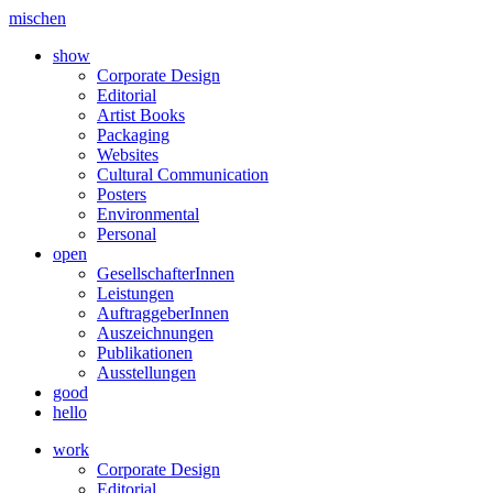
mischen
show
Corporate Design
Editorial
Artist Books
Packaging
Websites
Cultural Communication
Posters
Environmental
Personal
open
GesellschafterInnen
Leistungen
AuftraggeberInnen
Auszeichnungen
Publikationen
Ausstellungen
good
hello
work
Corporate Design
Editorial