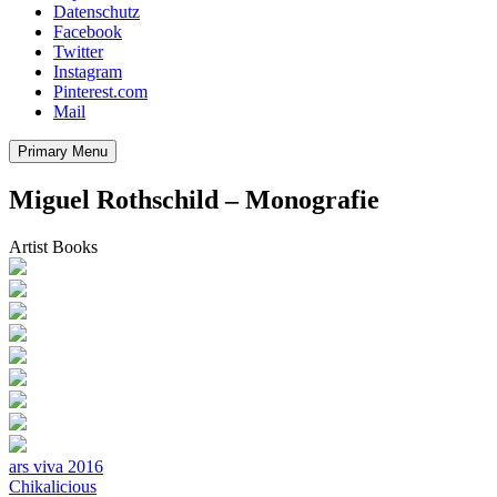
Datenschutz
Facebook
Twitter
Instagram
Pinterest.com
Mail
Primary Menu
Miguel Rothschild – Monografie
Artist Books
Beitragsnavigation
ars viva 2016
Chikalicious